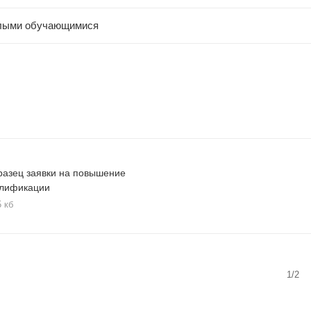
слыми обучающимися
азец заявки на повышение
алификации
5 кб
1/2