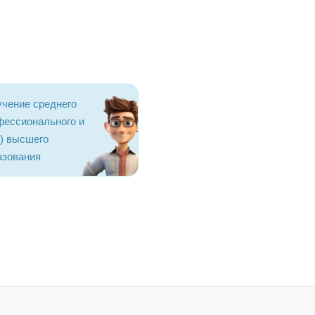
учение среднего
фессионального и
и) высшего
азования