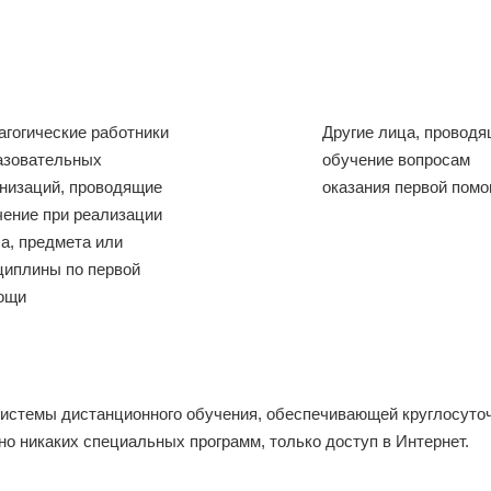
агогические работники
Другие лица, провод
азовательных
обучение вопросам
анизаций, проводящие
оказания первой пом
чение при реализации
са, предмета или
циплины по первой
ощи
системы дистанционного обучения, обеспечивающей круглосуто
но никаких специальных программ, только доступ в Интернет.