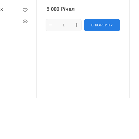
ых
5 000
₽
/чел
В КОРЗИНУ