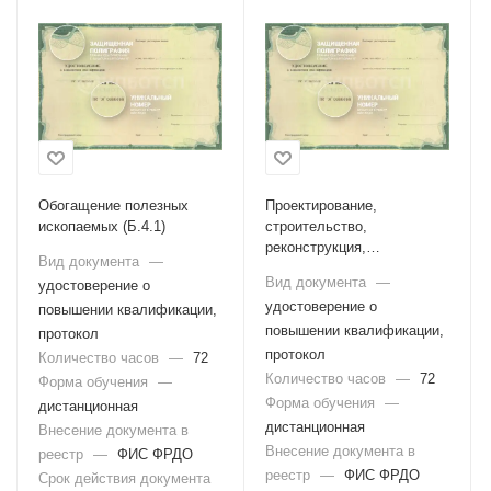
Обогащение полезных
Проектирование,
ископаемых (Б.4.1)
строительство,
реконструкция,
Вид документа
—
капитальный ремонт
Вид документа
—
удостоверение о
объектов горной
удостоверение о
повышении квалификации,
промышленности (Б.4.2)
повышении квалификации,
протокол
протокол
Количество часов
—
72
Количество часов
—
72
Форма обучения
—
Форма обучения
—
дистанционная
дистанционная
Внесение документа в
Внесение документа в
реестр
—
ФИС ФРДО
реестр
—
ФИС ФРДО
Срок действия документа