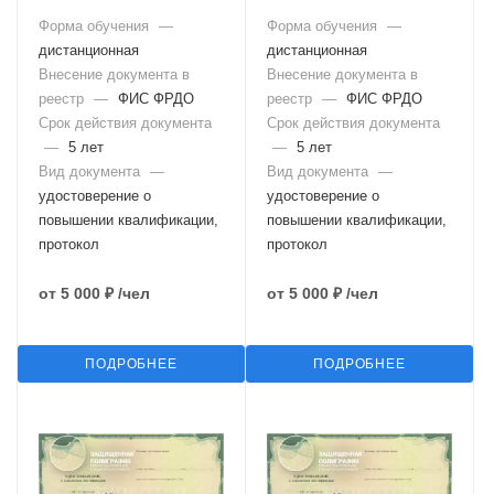
используются котлы
объектов, на которых
Форма обучения
—
Форма обучения
—
(паровые, водогрейные,
используются эскалаторы
дистанционная
дистанционная
электрические, а также с
в метрополитенах,
органическими и
Внесение документа в
эксплуатация (в том числе
Внесение документа в
неорганическими
обслуживание и ремонт)
реестр
—
ФИС ФРДО
реестр
—
ФИС ФРДО
теплоносителями) (Б.8.1)
эскалаторов в
Срок действия документа
Срок действия документа
метрополитенах (Б.9.1)
—
5 лет
—
5 лет
Вид документа
—
Вид документа
—
удостоверение о
удостоверение о
повышении квалификации,
повышении квалификации,
протокол
протокол
от
5 000 ₽
/чел
от
5 000 ₽
/чел
ПОДРОБНЕЕ
ПОДРОБНЕЕ