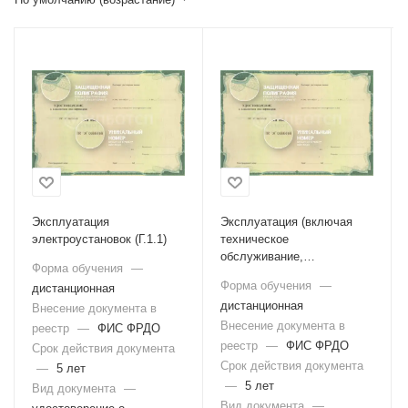
Эксплуатация
Эксплуатация (включая
электроустановок (Г.1.1)
техническое
обслуживание,
Форма обучения
—
техническое
Форма обучения
—
дистанционная
диагностирование,
дистанционная
Внесение документа в
текущий ремонт) сетей
газораспределения и
Внесение документа в
реестр
—
ФИС ФРДО
газопотребления (Б.7.1)
реестр
—
ФИС ФРДО
Срок действия документа
Срок действия документа
—
5 лет
—
5 лет
Вид документа
—
Вид документа
—