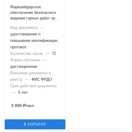
Маркшейдерское
обеспечение безопасного
ведения горных работ при
осуществлении работ,
Вид документа
—
связанных с пользованием
удостоверение о
недрами и их
проектированием (Б.6.1)
повышении квалификации,
протокол
Количество часов
—
72
Форма обучения
—
дистанционная
Внесение документа в
реестр
—
ФИС ФРДО
Срок действия документа
—
5 лет
5 000
₽
/чел
В КОРЗИНУ