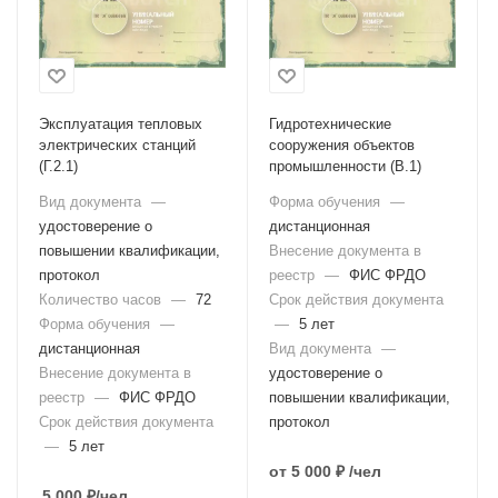
Эксплуатация тепловых
Гидротехнические
электрических станций
сооружения объектов
(Г.2.1)
промышленности (В.1)
Вид документа
—
Форма обучения
—
удостоверение о
дистанционная
повышении квалификации,
Внесение документа в
протокол
реестр
—
ФИС ФРДО
Количество часов
—
72
Срок действия документа
Форма обучения
—
—
5 лет
дистанционная
Вид документа
—
Внесение документа в
удостоверение о
реестр
—
ФИС ФРДО
повышении квалификации,
Срок действия документа
протокол
—
5 лет
от
5 000 ₽
/чел
5 000
₽
/чел