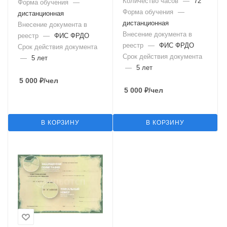
Количество часов
—
72
Форма обучения
—
Форма обучения
—
дистанционная
дистанционная
Внесение документа в
Внесение документа в
реестр
—
ФИС ФРДО
реестр
—
ФИС ФРДО
Срок действия документа
Срок действия документа
—
5 лет
—
5 лет
5 000
₽
/чел
5 000
₽
/чел
В КОРЗИНУ
В КОРЗИНУ