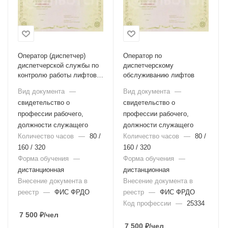
Оператор (диспетчер)
Оператор по
диспетчерской службы по
диспетчерскому
контролю работы лифтов и
обслуживанию лифтов
инженерного оборудования
Вид документа
—
Вид документа
—
зданий и сооружений
свидетельство о
свидетельство о
профессии рабочего,
профессии рабочего,
должности служащего
должности служащего
Количество часов
—
80 /
Количество часов
—
80 /
160 / 320
160 / 320
Форма обучения
—
Форма обучения
—
дистанционная
дистанционная
Внесение документа в
Внесение документа в
реестр
—
ФИС ФРДО
реестр
—
ФИС ФРДО
Код профессии
—
25334
7 500
₽
/чел
7 500
₽
/чел