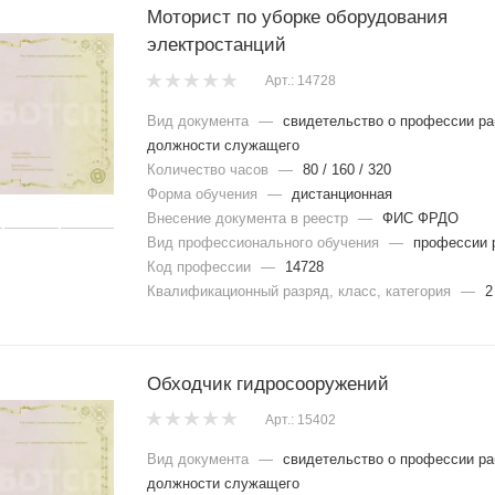
Моторист по уборке оборудования
электростанций
Арт.: 14728
Вид документа
—
свидетельство о профессии ра
должности служащего
Количество часов
—
80 / 160 / 320
Форма обучения
—
дистанционная
Внесение документа в реестр
—
ФИС ФРДО
Вид профессионального обучения
—
профессии 
Код профессии
—
14728
Квалификационный разряд, класс, категория
—
2
Обходчик гидросооружений
Арт.: 15402
Вид документа
—
свидетельство о профессии ра
должности служащего