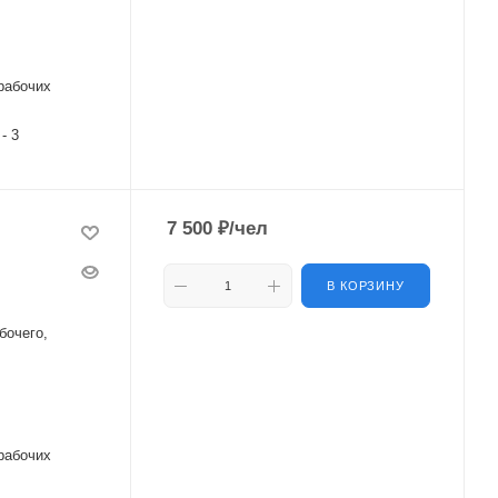
рабочих
 - 3
7 500
₽
/чел
В КОРЗИНУ
бочего,
рабочих