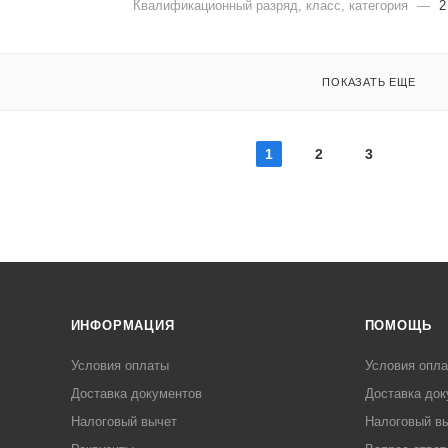
Квалификационный разряд, класс, категория
—
2
ПОКАЗАТЬ ЕЩЕ
1
2
3
ИНФОРМАЦИЯ
ПОМОЩЬ
Условия оплаты
Условия опл
Доставка документов
Доставка док
Налоговый вычет
Налоговый в