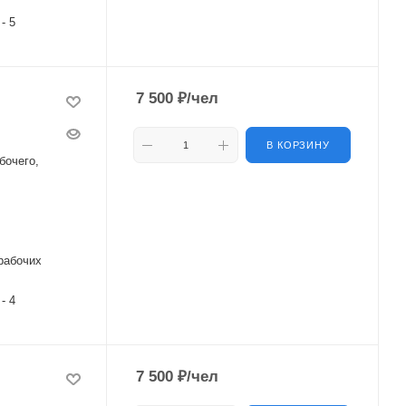
 - 5
7 500
₽
/чел
В КОРЗИНУ
бочего,
рабочих
 - 4
7 500
₽
/чел