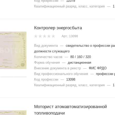
Код профессии
—
11079
Квалификационный разряд, класс, категория
—
1
Контролер энергосбыта
Арт.: 13098
Вид документа
—
свидетельство о профессии ра
должности служащего
Количество часов
—
80 / 160 / 320
Форма обучения
—
дистанционная
Внесение документа в реестр
—
ФИС ФРДО
Вид профессионального обучения
—
профессии 
Код профессии
—
13098
Квалификационный разряд, класс, категория
—
1
Моторист атомавтоматизированной
топливоподачи