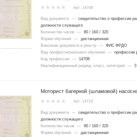
Арт.: 14708
Вид документа
—
свидетельство о профессии ра
должности служащего
Количество часов
—
80 / 160 / 320
Форма обучения
—
дистанционная
Внесение документа в реестр
—
ФИС ФРДО
Вид профессионального обучения
—
профессии 
Код профессии
—
14708
Квалификационный разряд, класс, категория
—
3
Моторист багерной (шламовой) насосн
Арт.: 14710
Вид документа
—
свидетельство о профессии ра
должности служащего
Количество часов
—
80 / 160 / 320
Форма обучения
—
дистанционная