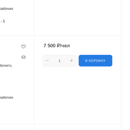
рабочих
 - 5
7 500
₽
/чел
В КОРЗИНУ
бочего,
рабочих