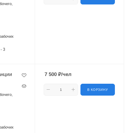
бочего,
рабочих
 - 3
анции
7 500
₽
/чел
В КОРЗИНУ
бочего,
рабочих