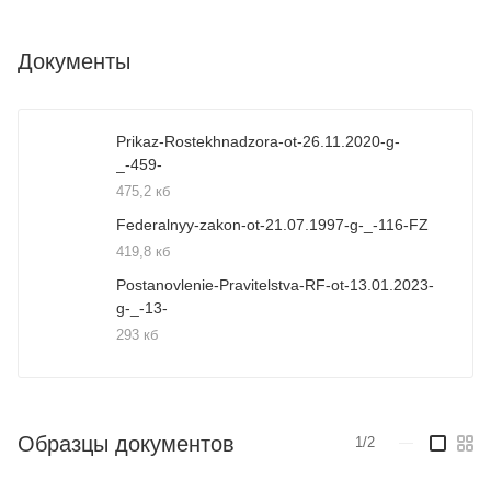
Документы
Prikaz-Rostekhnadzora-ot-26.11.2020-g-
_-459-
475,2 кб
Federalnyy-zakon-ot-21.07.1997-g-_-116-FZ
419,8 кб
Postanovlenie-Pravitelstva-RF-ot-13.01.2023-
g-_-13-
293 кб
Образцы документов
1/2
—