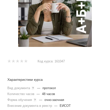
Код курса:
161047
Характеристики курса
Вид документа
—
протокол
?
Количество часов
—
48 часов
Форма обучения
—
очно-заочная
?
Внесение документа в реестр
—
ЕИСОТ