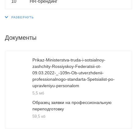
10
НR-брендинг
Документы
Prikaz-Ministerstva-truda-i-sotsialnoy-
zashchity-Rossiyskoy-Federatsii-ot-
09.03.2022-_-109n-Ob-utverzhdenii-
professionalnogo-standarta-Spetsialist-po-
upravleniyu-personalom
5,5 мб
Образец заявки на профессиональную
переподготовку
59,5 кб