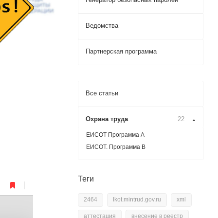
Ведомства
Партнерская программа
Все статьи
Охрана труда
22
ЕИСОТ Программа А
ЕИСОТ. Программа В
Теги
2464
lkot.mintrud.gov.ru
xml
аттестация
внесение в реестр