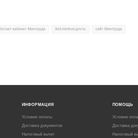
ботает кабинет Минтруда
lkot.mintrud.gov.ru
сайт Минтруда
ИНФОРМАЦИЯ
ПОМОЩЬ
Условия оплаты
Условия опл
Доставка документов
Доставка док
Налоговый вычет
Налоговый в