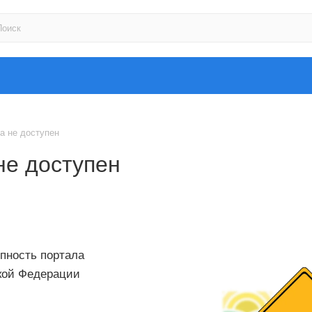
а не доступен
не доступен
пность портала
кой Федерации