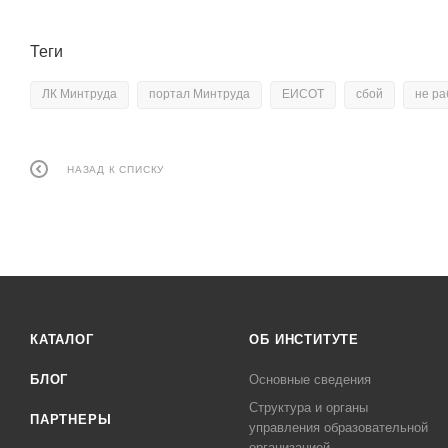
Теги
ЛК Минтруда
портал Минтруда
ЕИСОТ
сбой
не ра
НАЗАД К СПИСКУ
КАТАЛОГ
ОБ ИНСТИТУТЕ
БЛОГ
Основные сведения
Структура и органы
ПАРТНЕРЫ
управления образовательной
организацией