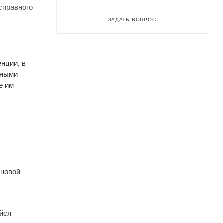
справного
ЗАДАТЬ ВОПРОС
нции, в
ьными
е им
 новой
йся