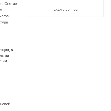
в. Снятие
м.
ЗАДАТЬ ВОПРОС
чагов
атуре
нции, в
ьными
е им
 новой