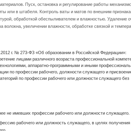
атериалов. Пуск, остановка и регулирование работы механизмо
иты или в штабеля. Контроль ваты и матов по внешним признака
атурой, обработкой обеспыливателем и влажностью. Удаление о
ва волокна, увеличении влажности, обработке связкой и темпер
2.2012 г. № 273-ФЗ «Об образовании в Российской Федерации»:
етение лицами различного возраста профессиональной компете
 технологиями, аппаратно-программными и иными профессионал
ции по профессии рабочего, должности служащего и присвоени
категорий по профессии рабочего или должности служащего без
нее не имевших профессии рабочего или должности служащего.
фессию рабочего или должность служащего, в целях получения
го.