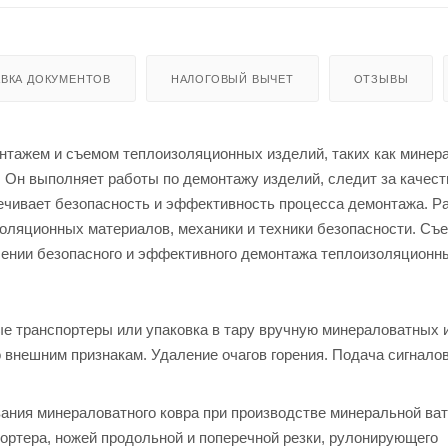
ВКА ДОКУМЕНТОВ
НАЛОГОВЫЙ ВЫЧЕТ
ОТЗЫВЫ
нтажем и съемом теплоизоляционных изделий, таких как минер
. Он выполняет работы по демонтажу изделий, следит за качес
ечивает безопасность и эффективность процесса демонтажа. Р
золяционных материалов, механики и техники безопасности. Съ
чении безопасного и эффективного демонтажа теплоизоляционн
ные транспортеры или упаковка в тару вручную минераловатных 
о внешним признакам. Удаление очагов горения. Подача сигнало
ания минераловатного ковра при производстве минеральной ва
ортера, ножей продольной и поперечной резки, рулонирующего