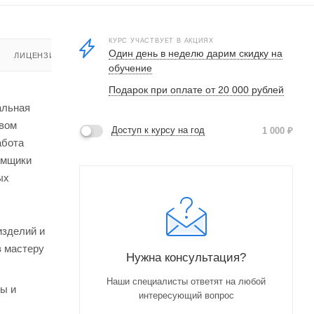
КУРС УЧАСТВУЕТ В АКЦИЯХ
Один день в неделю дарим скидку на
ЛИЦЕНЗИЯ
обучение
Подарок при оплате от 20 000 рублей
альная
твом
Доступ к курсу на год
1 000
₽
абота
емщики
ых
изделий и
в мастеру
Нужна консультация?
Наши специалисты ответят на любой
ты и
интересующий вопрос