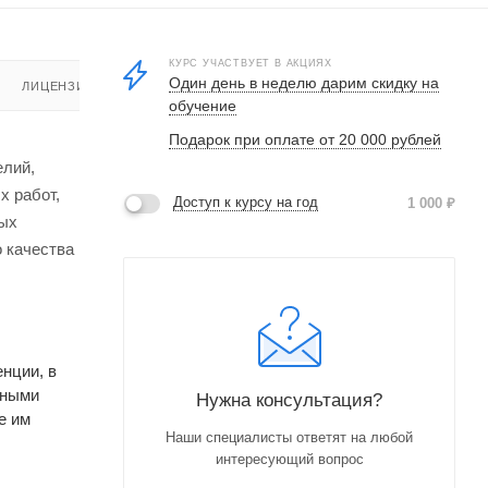
КУРС УЧАСТВУЕТ В АКЦИЯХ
Один день в неделю дарим скидку на
ЛИЦЕНЗИЯ
обучение
Подарок при оплате от 20 000 рублей
елий,
х работ,
Доступ к курсу на год
1 000
₽
ных
о качества
нции, в
ьными
Нужна консультация?
е им
Наши специалисты ответят на любой
интересующий вопрос