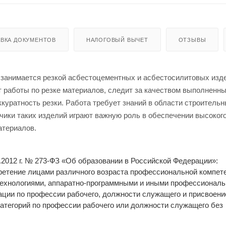
ВКА ДОКУМЕНТОВ
НАЛОГОВЫЙ ВЫЧЕТ
ОТЗЫВЫ
занимается резкой асбестоцементных и асбестосилитовых изд
т работы по резке материалов, следит за качеством выполненны
ккуратность резки. Работа требует знаний в области строитель
зчики таких изделий играют важную роль в обеспечении высоког
атериалов.
2.2012 г. № 273-ФЗ «Об образовании в Российской Федерации»:
етение лицами различного возраста профессиональной компете
 технологиями, аппаратно-программными и иными профессионал
ции по профессии рабочего, должности служащего и присвоени
категорий по профессии рабочего или должности служащего без