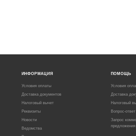
ИНФОРМАЦИЯ
ПОМОЩЬ
Условия оплаты
Условия опл
Доставка документов
Доставка док
Налоговый вычет
Налоговый в
Реквизиты
Вопрос-ответ
Новости
Запрос комме
предложения
Ведомства