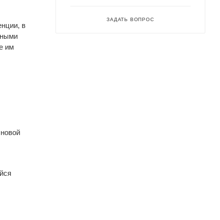
ЗАДАТЬ ВОПРОС
нции, в
ьными
е им
 новой
йся