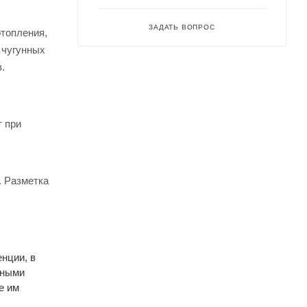
ЗАДАТЬ ВОПРОС
отопления,
 чугунных
.
т при
. Разметка
нции, в
ьными
е им