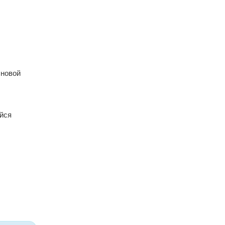
 новой
йся