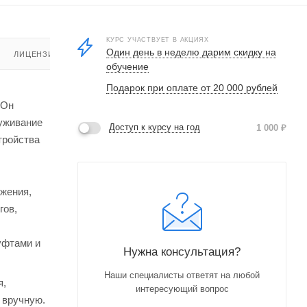
КУРС УЧАСТВУЕТ В АКЦИЯХ
Один день в неделю дарим скидку на
ЛИЦЕНЗИЯ
обучение
Подарок при оплате от 20 000 рублей
 Он
луживание
Доступ к курсу на год
1 000
₽
тройства
бжения,
гов,
уфтами и
Нужна консультация?
Наши специалисты ответят на любой
я,
интересующий вопрос
 вручную.