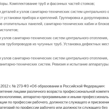
боры. Комплектование труб и фасонных частей стояков;
и деталей и узлов санитарно-технических систем центрального 
т установки прибора и креплений. Группировка и догруппировка
в отопительных панелей, санитарно-технических кабин и блоков
истолетов;
и узлов санитарно-технических систем центрального отопления,
ков трубопроводов из чугунных труб. Установка дефектных мес
и узлов санитарно-технических систем центрального отопления,
анитарно-технических систем. Ревизия и испытание аппаратуры
2.2012 г. № 273-ФЗ «Об образовании в Российской Федерации»:
етение лицами различного возраста профессиональной компете
 технологиями, аппаратно-программными и иными профессионал
ции по профессии рабочего, должности служащего и присвоени
категорий по профессии рабочего или должности служащего без