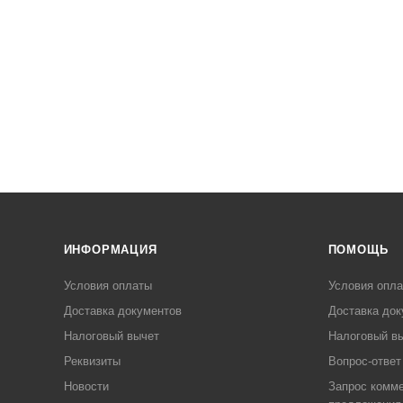
ИНФОРМАЦИЯ
ПОМОЩЬ
Условия оплаты
Условия опл
Доставка документов
Доставка док
Налоговый вычет
Налоговый в
Реквизиты
Вопрос-ответ
Новости
Запрос комме