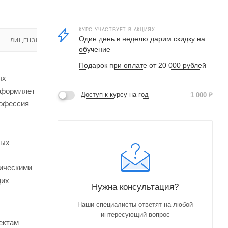
КУРС УЧАСТВУЕТ В АКЦИЯХ
Один день в неделю дарим скидку на
ЛИЦЕНЗИЯ
обучение
Подарок при оплате от 20 000 рублей
ых
 оформляет
Доступ к курсу на год
1 000
₽
рофессия
ных
тическими
щих
Нужна консультация?
Наши специалисты ответят на любой
интересующий вопрос
ектам