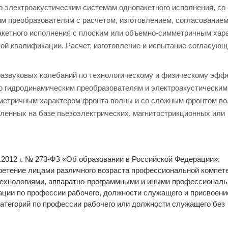
о электроакустическим системам однопакетного исполнения, с
м преобразователям с расчетом, изготовлением, согласованием
акетного исполнения с плоским или объемно-симметричным хар
ой квалификации. Расчет, изготовление и испытание согласующ
развуковых колебаний по технологическому и физическому эфф
по гидродинамическим преобразователям и электроакустически
мметричным характером фронта волны и со сложным фронтом во
вленных на базе пьезоэлектрических, магнитострикционных или
2.2012 г. № 273-ФЗ «Об образовании в Российской Федерации»:
етение лицами различного возраста профессиональной компете
 технологиями, аппаратно-программными и иными профессионал
ции по профессии рабочего, должности служащего и присвоени
категорий по профессии рабочего или должности служащего без