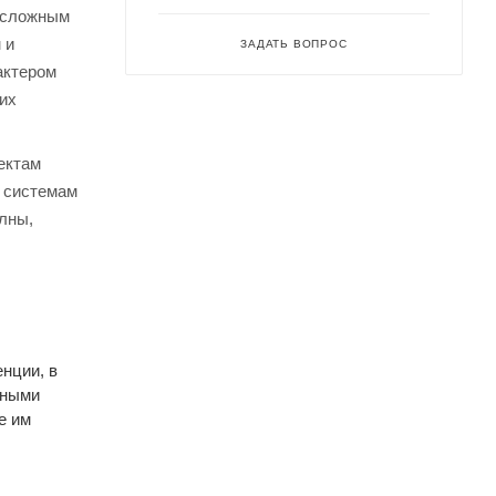
о сложным
 и
ЗАДАТЬ ВОПРОС
актером
их
ектам
м системам
лны,
нции, в
ьными
е им