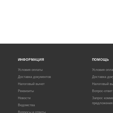
ИНФОРМАЦИЯ
ПОМОЩЬ
Условия оплаты
Условия опл
Доставка документов
Доставка док
Налоговый вычет
Налоговый в
Реквизиты
Вопрос-ответ
Новости
Запрос комме
предложения
Ведомства
Вопросы и ответы