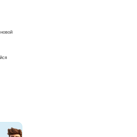
 новой
йся