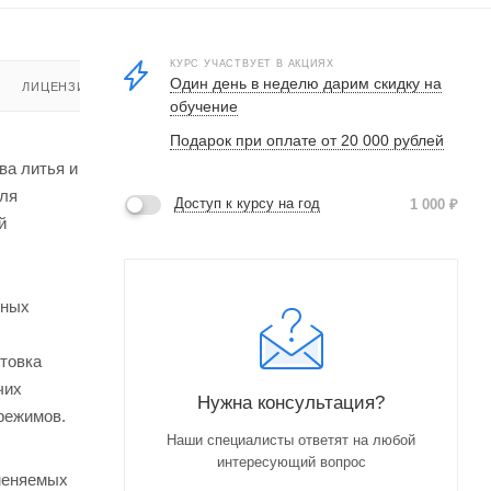
КУРС УЧАСТВУЕТ В АКЦИЯХ
Один день в неделю дарим скидку на
ЛИЦЕНЗИЯ
обучение
Подарок при оплате от 20 000 рублей
ва литья и
для
Доступ к курсу на год
1 000
₽
й
рных
товка
чих
Нужна консультация?
режимов.
Наши специалисты ответят на любой
интересующий вопрос
именяемых