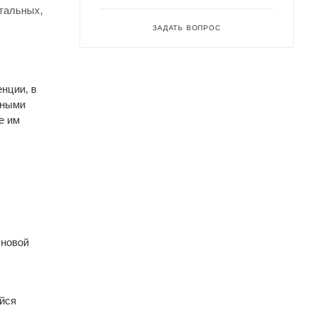
тальных,
ЗАДАТЬ ВОПРОС
нции, в
ьными
е им
 новой
йся