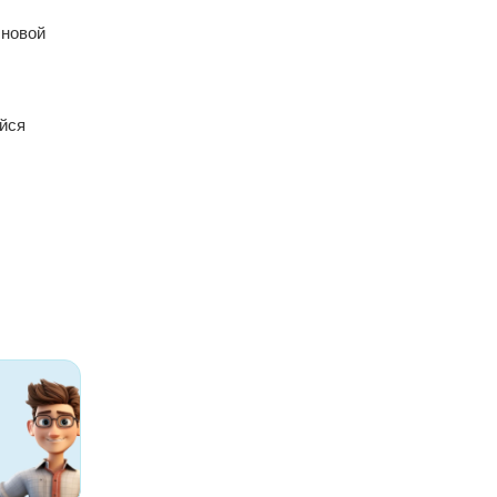
 новой
йся