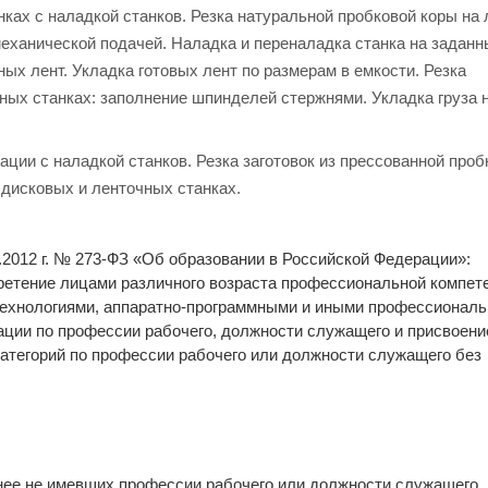
анках с наладкой станков. Резка натуральной пробковой коры на
механической подачей. Наладка и переналадка станка на заданн
ных лент. Укладка готовых лент по размерам в емкости. Резка
ых станках: заполнение шпинделей стержнями. Укладка груза 
ации с наладкой станков. Резка заготовок из прессованной проб
 дисковых и ленточных станках.
2.2012 г. № 273-ФЗ «Об образовании в Российской Федерации»:
етение лицами различного возраста профессиональной компете
 технологиями, аппаратно-программными и иными профессионал
ции по профессии рабочего, должности служащего и присвоени
категорий по профессии рабочего или должности служащего без
нее не имевших профессии рабочего или должности служащего.