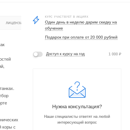
КУРС УЧАСТВУЕТ В АКЦИЯХ
Один день в неделю дарим скидку на
ЛИЦЕНЗИЯ
обучение
Подарок при оплате от 20 000 рублей
как
Доступ к курсу на год
1 000
₽
остей
й,
танках.
тбор
орте
Нужна консультация?
Наши специалисты ответят на любой
хнических
интересующий вопрос
й коры с