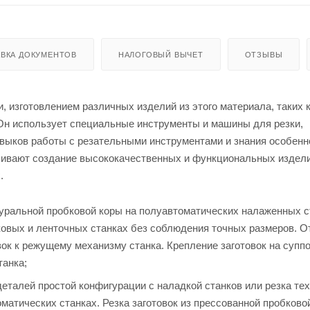
ВКА ДОКУМЕНТОВ
НАЛОГОВЫЙ ВЫЧЕТ
ОТЗЫВЫ
, изготовлением различных изделий из этого материала, таких 
 Он использует специальные инструменты и машины для резки,
авыков работы с резательными инструментами и знания особенн
чивают создание высококачественных и функциональных издели
.
атуральной пробковой коры на полуавтоматических налаженных с
сковых и ленточных станках без соблюдения точных размеров. О
вок к режущему механизму станка. Крепление заготовок на супп
танка;
деталей простой конфигурации с наладкой станков или резка те
атических станках. Резка заготовок из прессованной пробково