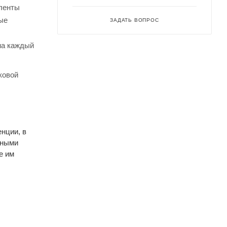
 ленты
ые
ЗАДАТЬ ВОПРОС
на каждый
ковой
нции, в
ьными
е им