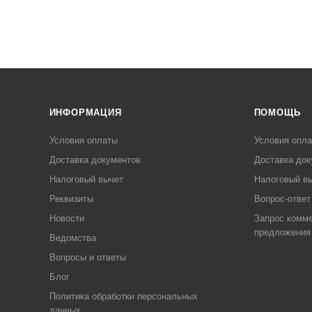
ИНФОРМАЦИЯ
ПОМОЩЬ
Условия оплаты
Условия опл
Доставка документов
Доставка док
Налоговый вычет
Налоговый в
Реквизиты
Вопрос-ответ
Новости
Запрос комме
предложения
Ведомства
Вопросы и ответы
Блог
Политика обработки персональных
данных