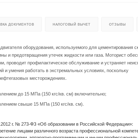
ВКА ДОКУМЕНТОВ
НАЛОГОВЫЙ ВЫЧЕТ
ОТЗЫВЫ
 двигателя оборудования, используемого для цементирования с
ны и предотвращения утечек жидкости или газа. Моторист обес
ми, проводит профилактическое обслуживание и устраняет неис
ий и умения работать в экстремальных условиях, поскольку
нефтегазовых месторождениях.
влением до 15 МПа (150 кгс/кв. см) включительно;
влением свыше 15 МПа (150 кгс/кв. см).
2.2012 г. № 273-ФЗ «Об образовании в Российской Федерации»:
етение лицами различного возраста профессиональной компете
 технологиями, аппаратно-программными и иными профессионал