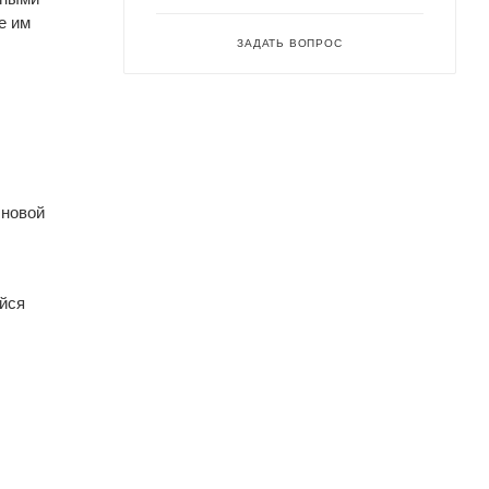
е им
ЗАДАТЬ ВОПРОС
 новой
йся