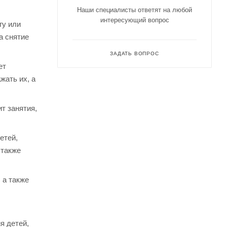
Наши специалисты ответят на любой
интересующий вопрос
гу или
а снятие
ЗАДАТЬ ВОПРОС
ет
жать их, а
т занятия,
етей,
 также
 а также
я детей,