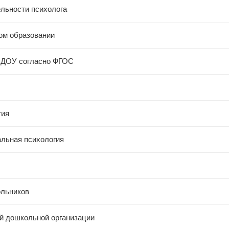
льности психолога
ом образовании
в ДОУ согласно ФГОС
гия
альная психология
ольников
й дошкольной организации