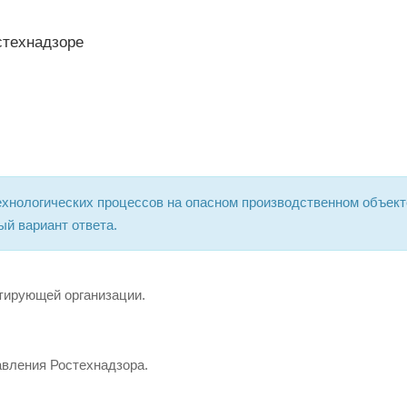
стехнадзоре
ехнологических процессов на опасном производственном объект
й вариант ответа.
тирующей организации.
авления Ростехнадзора.