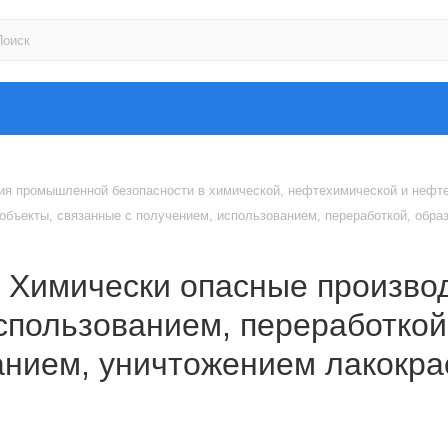
ия промышленной безопасности в химической, нефтехимической и неф
 объекты, связанные с получением, использованием, переработкой, обр
3. Химически опасные произво
спользованием, переработкой
анием, уничтожением лакокр