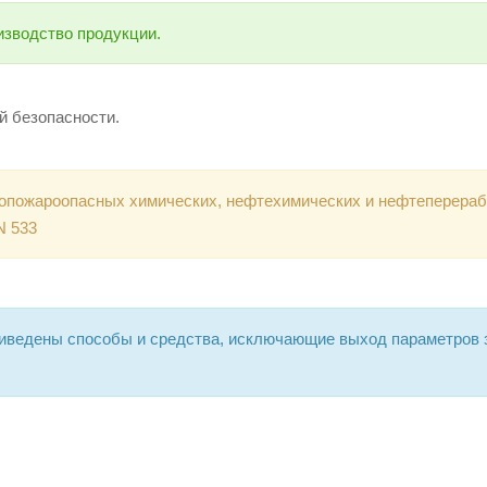
изводство продукции.
й безопасности.
вопожароопасных химических, нефтехимических и нефтеперер
N 533
риведены способы и средства, исключающие выход параметров 