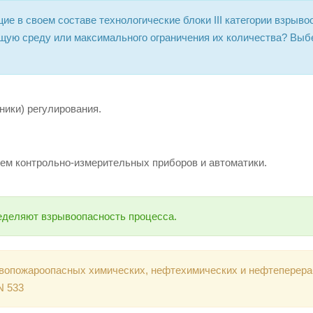
е в своем составе технологические блоки III категории взрыво
щую среду или максимального ограничения их количества? Выб
ники) регулирования.
ем контрольно-измерительных приборов и автоматики.
еделяют взрывоопасность процесса.
ывопожароопасных химических, нефтехимических и нефтепере
N 533