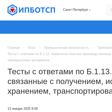
Санкт-Петербург
—
—
—
Главная
Блог
Промышленная безопасность
Требован
Тесты с ответами по Б.1.13. Химически опасные производственные
лакокрасочных материалов
Тесты с ответами по Б.1.1
связанные с получением, и
хранением, транспортиров
13 января 2025 8:00