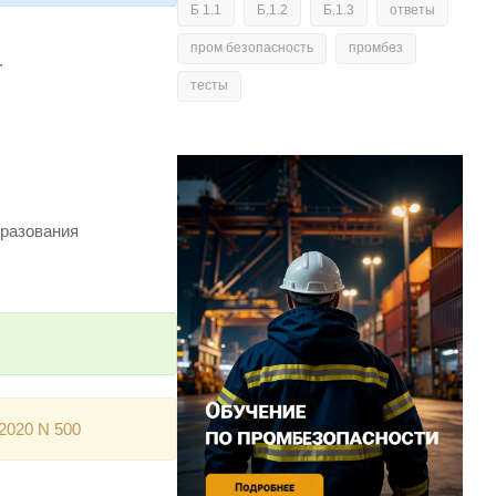
Б 1.1
Б.1.2
Б.1.3
ответы
пром безопасность
промбез
.
тесты
бразования
2020 N 500