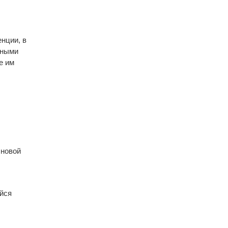
нции, в
ьными
е им
 новой
йся