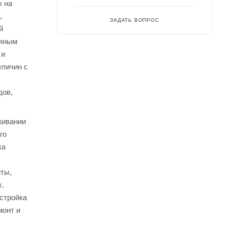
к на
,
ЗАДАТЬ ВОПРОС
й
дяным
 и
еличин с
дов,
живании
го
ка
иты,
х.
астройка
монт и