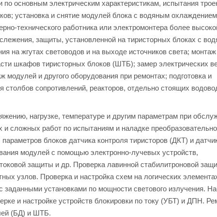
йки по основным электрическим характеристикам, испытания трое
мков; установка и снятие модулей блока с водяным охлаждением
ерно-технического работника или электромонтера более высоко
 слежения, защиты, установленной на тиристорных блоках с во
ия на жгутах световодов и на выходе источников света; монтаж
асти шкафов тиристорных блоков (ШТБ); замер электрических в
 модулей и другого оборудования при ремонтах; подготовка и
ия столбов сопротивлений, реакторов, отдельно стоящих водово
яжению, нагрузке, температуре и другим параметрам при обслу
 и сложных работ по испытаниям и наладке преобразовательно
 параметров блоков датчика контроля тиристоров (ДКТ) и датчи
ования модулей с помощью электронно-лучевых устройств,
токовой защиты и др. Проверка лавинной стабилитроновой защ
ных узлов. Проверка и настройка схем на логических элемента
 с заданными установками по мощности светового излучения. Н
рке и настройке устройств блокировки по току (УБТ) и ДПН. Ре
ей (БД) и ШТБ.