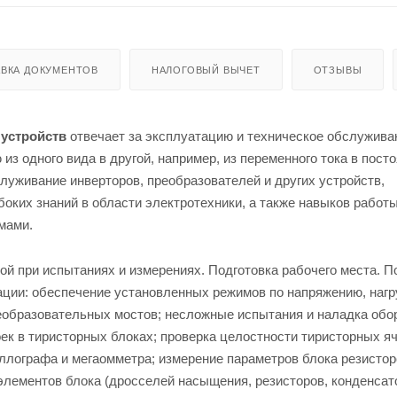
ВКА ДОКУМЕНТОВ
НАЛОГОВЫЙ ВЫЧЕТ
ОТЗЫВЫ
устройств
отвечает за эксплуатацию и техническое обслужива
из одного вида в другой, например, из переменного тока в пост
бслуживание инверторов, преобразователей и других устройств,
оких знаний в области электротехники, а также навыков работы
мами.
ой при испытаниях и измерениях. Подготовка рабочего места. П
ции: обеспечение установленных режимов по напряжению, нагр
еобразовательных мостов; несложные испытания и наладка обо
ек в тиристорных блоках; проверка целостности тиристорных яч
ллографа и мегаомметра; измерение параметров блока резистор
 элементов блока (дросселей насыщения, резисторов, конденсат