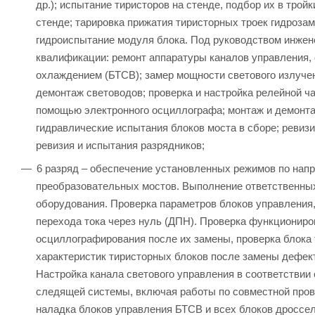
др.); испытание тиристоров на стенде, подбор их в тро
стенде; тарировка прижатия тиристорных троек гидроза
гидроиспытание модуля блока. Под руководством инжен
квалификации: ремонт аппаратуры каналов управления,
охлаждением (БТСВ); замер мощности светового излучен
демонтаж световодов; проверка и настройка релейной ч
помощью электронного осциллографа; монтаж и демонтаж
гидравлические испытания блоков моста в сборе; ревиз
ревизия и испытания разрядников;
6 разряд – обеспечение установленных режимов по напр
преобразовательных мостов. Выполнение ответственных
оборудования. Проверка параметров блоков управления,
перехода тока через нуль (ДПН). Проверка функционир
осциллографирования после их замены, проверка блока 
характеристик тиристорных блоков после замены дефект
Настройка канала светового управления в соответствии
следящей системы, включая работы по совместной прове
наладка блоков управления БТСВ и всех блоков дроссел