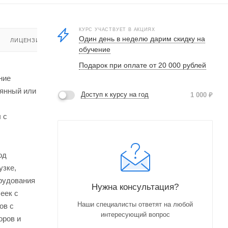
КУРС УЧАСТВУЕТ В АКЦИЯХ
Один день в неделю дарим скидку на
ЛИЦЕНЗИЯ
обучение
Подарок при оплате от 20 000 рублей
ние
оянный или
Доступ к курсу на год
1 000
₽
 с
од
узке,
рудования
Нужна консультация?
еек с
Наши специалисты ответят на любой
ов с
интересующий вопрос
оров и