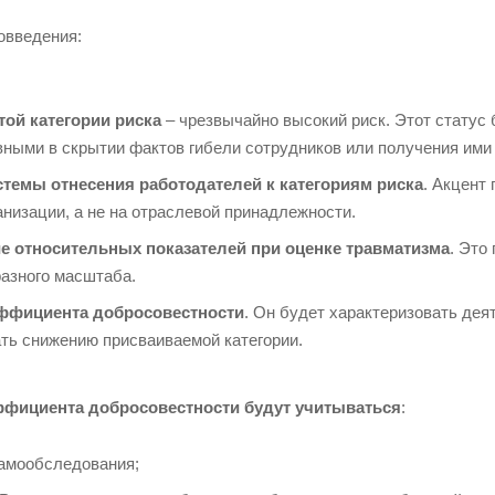
овведения:
ой категории риска
– чрезвычайно высокий риск. Этот статус
вными в скрытии фактов гибели сотрудников или получения ими
темы отнесения работодателей к категориям риска
. Акцент
анизации, а не на отраслевой принадлежности.
е относительных показателей
при оценке травматизма
. Это
разного масштаба.
ффициента добросовестности
. Он будет характеризовать дея
ть снижению присваиваемой категории.
ффициента добросовестности будут учитываться
:
амообследования;