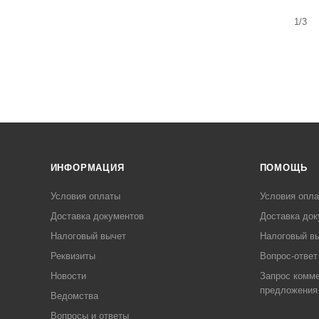
1/3
ИНФОРМАЦИЯ
ПОМОЩЬ
Условия оплаты
Условия опл
Доставка документов
Доставка док
Налоговый вычет
Налоговый в
Реквизиты
Вопрос-ответ
Новости
Запрос комме
предложения
Ведомства
Вопросы и ответы